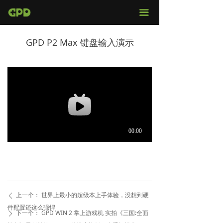
官网首页
끀
店铺购买
GPD P2 Max 键盘输入演示
视频评测
媒体报导
固件下载
服务支持
上一个：
世界上最小的超级本上手体验，没想到硬
ꄴ
件配置还这么强悍
下一个：
GPD WIN 2 掌上游戏机 实拍《三国:全面
ꄲ