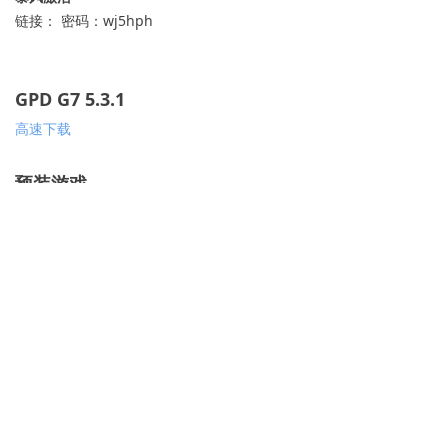
链接： 密码：wj5hph
GPD G7 5.3.1
高速下载
预装游戏
https://pan.baidu.com/s/1jIklS8m
上一个：
无
ꄴ
下一个：
无
ꄲ
购买产品
分销代理
公司介绍
联系我们
끅