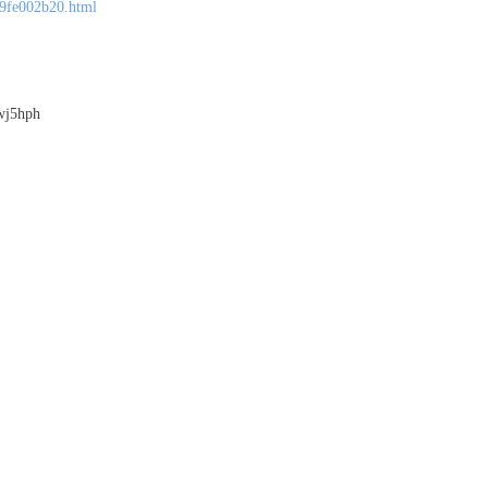
19fe002b20.html
5hph