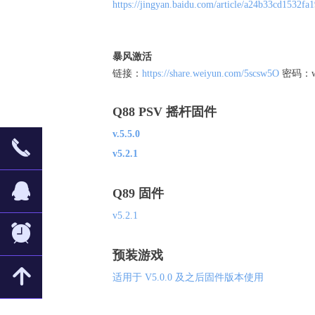
https://jingyan.baidu.com/article/a24b33cd1532fa
暴风激活
链接：
https://share.weiyun.com/5scsw5O
密码：wj
Q88 PSV 摇杆固件
v.5.5.0
끅
v5.2.1
뀩
Q89 固件
v5.2.1
뀥
预装游戏
녕
适用于 V5.0.0 及之后固件版本使用