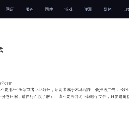
网店
服务
固件
游戏
评测
媒体
自
戏
2gqqy
不要用360压缩或者2345好压，后两者属于木马程序，会推送广告，另外b
分卷压缩，请自行百度了解）。请不要再咨询下载哪个文件，只要是链接里