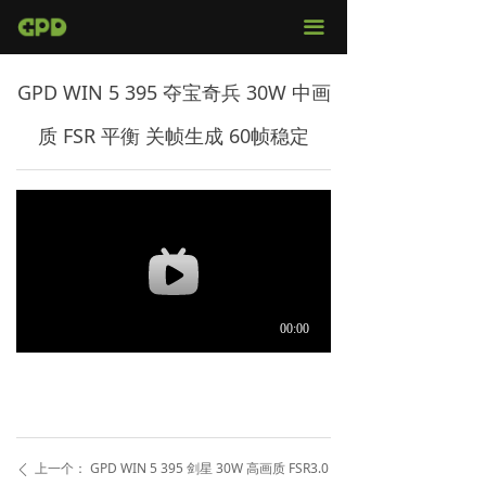
官网首页
끀
店铺购买
GPD WIN 5 395 夺宝奇兵 30W 中画
视频评测
质 FSR 平衡 关帧生成 60帧稳定
媒体报导
固件下载
服务支持
上一个：
GPD WIN 5 395 剑星 30W 高画质 FSR3.0
ꄴ