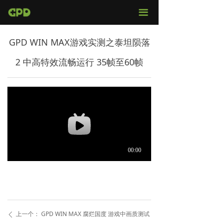
官网首页
끀
店铺购买
GPD WIN MAX游戏实测之泰坦陨落
视频评测
2 中高特效流畅运行 35帧至60帧
媒体报导
固件下载
服务支持
上一个：
GPD WIN MAX 腐烂国度 游戏中画质测试
ꄴ