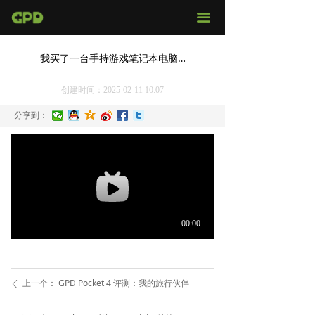
官网首页
끀
店铺购买
我买了一台手持游戏笔记本电脑…
视频评测
创建时间：
2025-02-11
10:07
媒体报导
分享到：
固件下载
服务支持
上一个：
GPD Pocket 4 评测：我的旅行伙伴
ꄴ