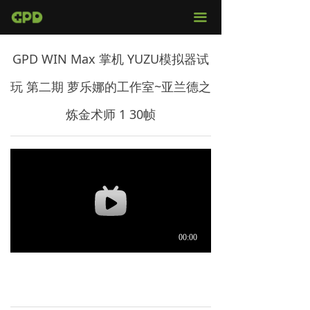
官网首页
끀
店铺购买
GPD WIN Max 掌机 YUZU模拟器试
视频评测
玩 第二期 萝乐娜的工作室~亚兰德之
媒体报导
炼金术师 1 30帧
固件下载
服务支持