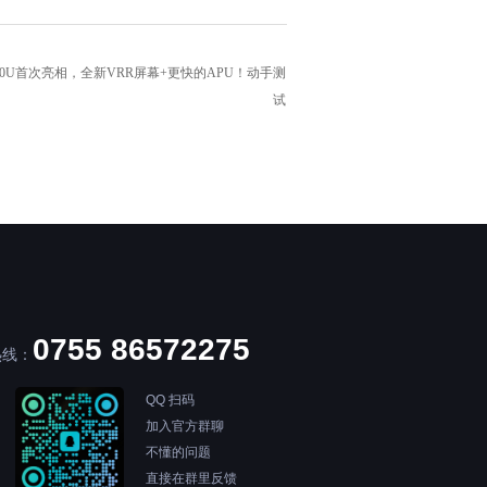
zen 8840U首次亮相，全新VRR屏幕+更快的APU！动手测
试
0755 86572275
热线：
QQ 扫码
加入官方群聊
不懂的问题
直接在群里反馈