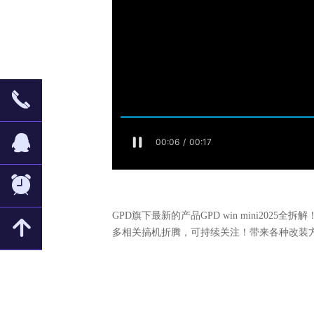
끅
뀩
뀥
GPD旗下最新的产品GPD win mini2
녕
多相关搞机折腾，可持续关注！带来各种改装