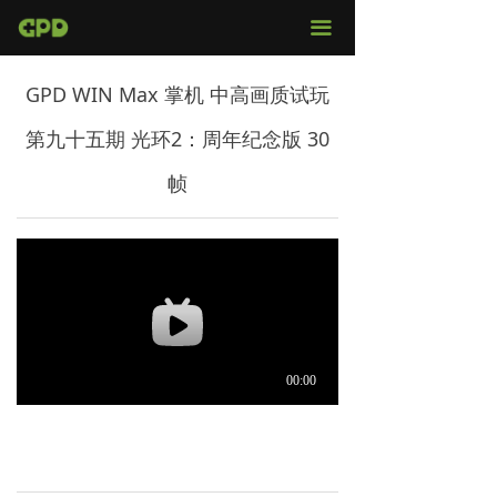
官网首页
끀
店铺购买
GPD WIN Max 掌机 中高画质试玩
视频评测
第九十五期 光环2：周年纪念版 30
媒体报导
帧
固件下载
服务支持