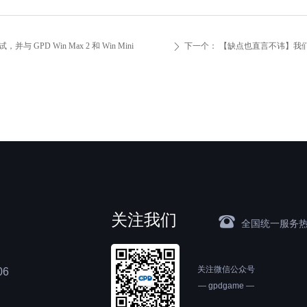
，并与 GPD Win Max 2 和 Win Mini
下一个：
【缺点也直言不讳】我们将对
ꄲ
关注我们
뀰
全国统一服务
关注微信公众号
6
— gpdgame —