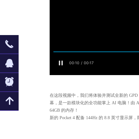
끅
뀩
뀥
在这段视频中，我们将体验并测试全新的 GPD Pocke
녕
幕，是一款模块化的全功能掌上 AI 电脑！由 AMD Ryz
64GB 的内存！
新的 Pocket 4 配备 144Hz 的 8.8 