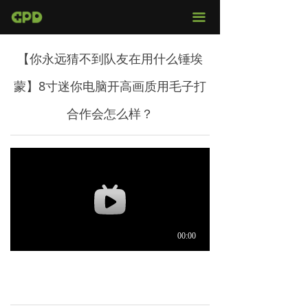
官网首页
끀
店铺购买
【你永远猜不到队友在用什么锤埃
视频评测
蒙】8寸迷你电脑开高画质用毛子打
媒体报导
合作会怎么样？
固件下载
服务支持