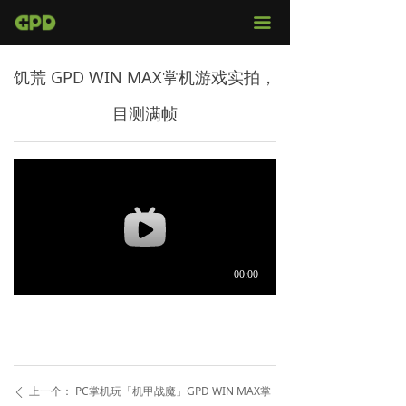
官网首页
끀
店铺购买
饥荒 GPD WIN MAX掌机游戏实拍，
视频评测
目测满帧
媒体报导
固件下载
服务支持
上一个：
PC掌机玩「机甲战魔」GPD WIN MAX掌
ꄴ