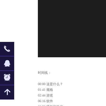
끅
뀩
时间线：
뀥
00:00 这是什么？
01:41 规格
녕
02:44 游览
06:16 软件