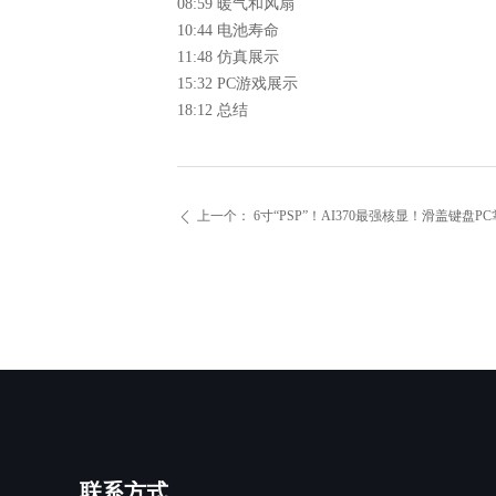
08:59 暖气和风扇
10:44 电池寿命
11:48 仿真展示
15:32 PC游戏展示
18:12 总结
上一个：
6寸“PSP”！AI370最强核显！滑盖键盘PC掌
ꄴ
联系方式