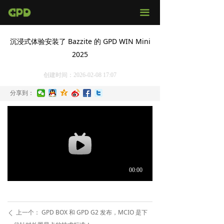
官网首页
끀
店铺购买
沉浸式体验安装了 Bazzite 的 GPD WIN Mini
2025
视频评测
创建时间：
2026-02-08
17:07
媒体报导
分享到：
固件下载
服务支持
上一个：
GPD BOX 和 GPD G2 发布，MCIO 是下
ꄴ