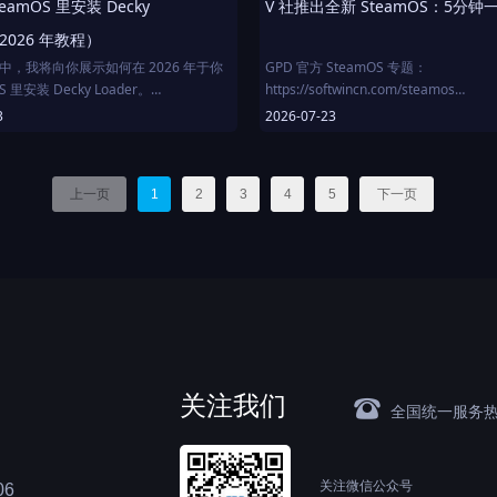
eamOS 里安装 Decky
V 社推出全新 SteamOS：5分
（2026 年教程）
中，我将向你展示如何在 2026 年于你
GPD 官方 SteamOS 专题：
S 里安装 Decky Loader。
https://softwincn.com/steamos
Loader 让你可以通过插件、主题、性能工
3
2026-07-23
的 Steam Deck。如果你想让你的
视频目录：
Deck 更上一层楼，这是必备之选。
00:00 - 开场介绍
01:31 - Steam官方发布 -
上一页
1
2
3
4
5
下一页
到：
https://help.steampowered.com/zh-
桌面模式
cn/faqs/view/65B4-2AA3-5F37-4227
 Decky Loader
02:09 - 安装流程
模式下访问插件
03:06 - 首次启动
件的技巧
04:22 - 安装后体验：运行成功！
04:45 - 验证显示设置
05:33 - 下载游戏
05:47 - 《无人深空》性能表现（108
07:58 - 《赛博朋克2077》基准测试
关注我们
08:49 - Emudeck 模拟器套装！
뀰
全国统一服务
09:40 - Emudeck 安装教程
11:48 - PS2 模拟性能演示
12:42 - Oculink 外置显卡实测！
关注微信公众号
6