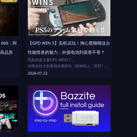
本期视频中，我们将 Bazzite OS 安装到迷你主机
上，排查Wi-Fi驱动故障，实测游戏性能，并与
SteamOS 横向对比，验证 Linux 游戏生态是否已成
熟到足以取代 Windows。
从 RX 570 这类老将到 RX 9060 XT 新秀，我全面测
试了不同世代的硬件，看看 Bazzite 在自定义游戏
平台上的真实表现。
 1666：阿
【GPD WIN 5】实机试玩！掏心窝聊聊这台
目录
 高品质
性能怪兽的魅力，外接电池到底香不香？
我真的是太爱GPD WIN5了。
00:00 开场
本期会给大家看我实测游玩《怪物猎人：荒野》
00:45 安装 Bazzite OS
《死亡搁浅2》《怪物猎人：世界》的实际表现，
2026-07-23
01:20 首个硬伤：Wi-Fi 失灵
另外关于这个外接电池的使用感受，我也跟大家掏
03:30 Bazzite OS 初体验
点真心话！
05:35 Bazzite 最大短板
06:25 Bazzite 游戏实测
⚫︎ 章节索引
08:45 Linux 反作弊困局
0:00 开篇
10:30 你该尝试 Bazzite 吗？
0:36 实机试玩
0:51 《怪物猎人：荒野》
2 SSD
4:13 《死亡搁浅》
7:13 《怪物猎人：世界》
9:13 外观细节