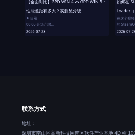
【全面对比】GPD WIN 4 vs GPD WIN 5：
如何在 St
3:16 第一步——制作 USB 启动盘
5:00 第二步——为安装准备电脑环境
性能差距有多大？实测见分晓
Loader
7:28 第三步——安装 SteamOS
⚫︎ 目录
在这个视频
8:37 第四步——初始化设置 SteamOS
00:00 开场介绍
的 SteamO
12:03 个人观点：SteamOS 与其他系统的对比（选
00:29 外观对比
Decky 
2026-07-23
2026-07-2
看）
07:39 《怪物猎人：世界》实测（GPD WIN4）
具等来定制你
13:14 免费支持我！
09:47 《怪物猎人：世界》实测（GPD WIN5）
Steam 
13:48 第五步——与 Windows 组建双系统
13:28 总结陈词
📌 你将学
如何切换到
如何下载并安装
如何在游戏
获取最佳插
联系方式
地址：
深圳市南山区高新科技园南区软件产业基地 4D 幢 100