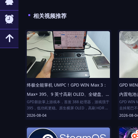
뀩
相关视频推荐
뀥
녕
终极全能掌机 UMPC！GPD WIN Max 3：
GPD W
Max+ 395、9 英寸高刷 OLED、全键盘、
内置电池
GPD新款掌上游戏本，首发 388 处理器，游戏强于
GPD WI
Xbox 手柄、可拆电池与散热模组
的。
395，低功耗更稳。原生横屏 OLED，高刷 HDR 齐
去掉尾巴不
全，支持压感笔。机身没变大，守住 UMPC 根本。
2026-08-04
2026-08-0
独创模块化：电池可拆卸，插电手持取掉电池仅重
800g+；电池仓能换风扇模组，秒变 NUC，4 风扇