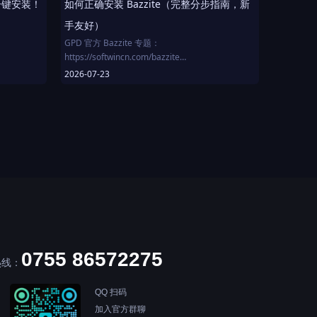
钟一键安装！
如何正确安装 Bazzite（完整分步指南，新
10:37 电池堪称神来之笔！
13:58 规格详解
手友好）
17:42 外接显示器测试
GPD 官方 Bazzite 专题：
19:04 续航实测
https://softwincn.com/bazzite
20:38 总结陈词
2026-07-23
本视频是我之前制作的 Bazzite 安装指南的更新版
本
Rufus 烧录工具：www.rufus.ie
Bazzite 官网：www.bazzite.gg
时间轴
0:00 本指南内容概览
0:38 第 0 步 —— Bazzite 是什么？
2:08 第 1 步 —— 制作 USB 安装盘
6:43 第 2 步 —— 准备电脑
0P低画质）
8:11 第 3 步 —— 安装 Bazzite
11:15 第 4 步 —— 配置 Bazzite
0755 86572275
13:35 第 5a 步 —— 关于"重新定基
热线：
（Rebasing）"的补充说明（可选）
17:01 第 5b 步 —— 创建启动菜单（方便双系统启
QQ 扫码
动）
加入官方群聊
19:25 告诉我你是否安装成功