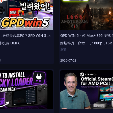
居然是台真PC？GPD WIN 5 上
GPD WIN 5 - AI Max+ 395 测试
机兼 UMPC
姆斯特丹（序章），1080p，FSR
章节
00:00 开场
3
2026-07-23
00:30 75W TDP 实测
系统与外观设计
05:43 45W TDP 实测
心参数
09:48 收尾
天堂 Switch 2 尺寸对比
电池外接线缆使用演示
GPD WIN 5 规格：
风扇噪音实测
AMD 锐龙 AI Max+ 395
AMD Radeon 8060S 显卡
LPDDR5x 8000 MT/s 64 GB + 4 TB M.