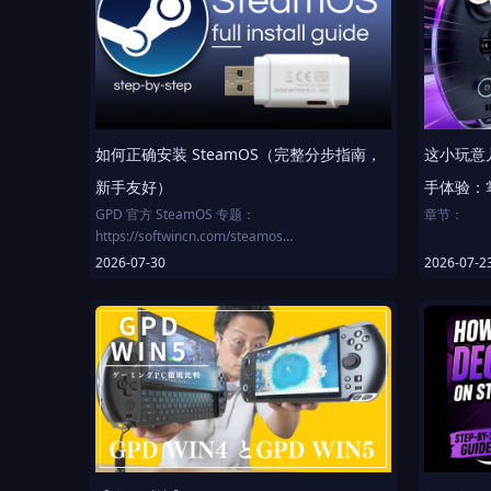
散热 TDP 飙到 120W。内置 97Wh 巨电，4 热管 +
2 风扇，默认 85W。
扩展拉满：双 SSD、900MB/s 高速TF（完美兼容
Switch 2 卡）、双雷电 4 + HDMI + DC +
3.5mm。市面唯一自带完整键盘+手柄+触摸板，掌
机/迷你本二合一。配电容摇杆、霍尔扳机、500 万
如何正确安装 SteamOS（完整分步指南，
这小玩意儿
摄、专属助手键。国内首发免费送风扇模块，老用
户同享。
新手友好）
手体验：掌
GPD 官方 SteamOS 专题：
章节：
https://softwincn.com/steamos
00:00 开场
2026-07-30
2026-07-2
不知道进入 BIOS 的快捷键，可以以下面这种方式
01:23 开箱
进入：https://pc36.co.uk/blogs/pc-building-and-
02:57 
maintenance-tips/how-to-enable-tpm-2-0-and-
06:03 核
secure-boot-for-windows-11-and-games-fast-
08:30 与任
step-by-step-guide
08:50 
09:26 
时间轴
10:01 收尾
0:00 本教程使用指南
0:54 第零步——什么是 SteamOS？优缺点解析