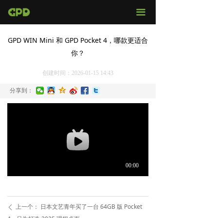
官网首页
끀
店铺购买
GPD WIN Mini 和 GPD Pocket 4，哪款更适合
你？
视频评测
创建时间：
2026-01-15
14:43
媒体报导
分享到：
固件下载
服务支持
上一个：
日本文艺青年买了一台 64GB 版 Pocket
ꄴ