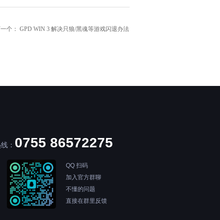
下一个：
GPD WIN 3 解决只狼/黑魂等游戏闪退办法
0755 86572275
热线：
QQ 扫码
加入官方群聊
不懂的问题
直接在群里反馈