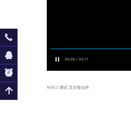
끅
뀩
뀥
WIN 3 测试 艾尔登法环
녕