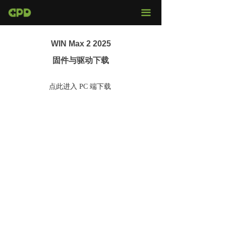
官网首页
끀
店铺购买
WIN Max 2 2025
视频评测
固件与驱动下载
媒体报导
点此进入 PC 端下载
固件下载
页面
服务支持