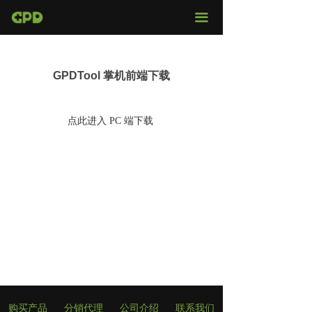
官网首页
끀
店铺购买
GPDTool 掌机前端下载
视频评测
媒体报导
点此进入 PC 端下载
固件下载
页面
服务支持
购买产品
分销代理
公司介绍
联系我们